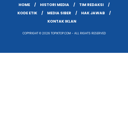
HOME
HISTORI MEDIA
TIM REDAKSI
KODE ETIK
MEDIA SIBER
HAK JAWAB
KONTAK IKLAN
COPYRIGHT © 2026 TOPIKTOP.COM - ALL RIGHTS RESERVED