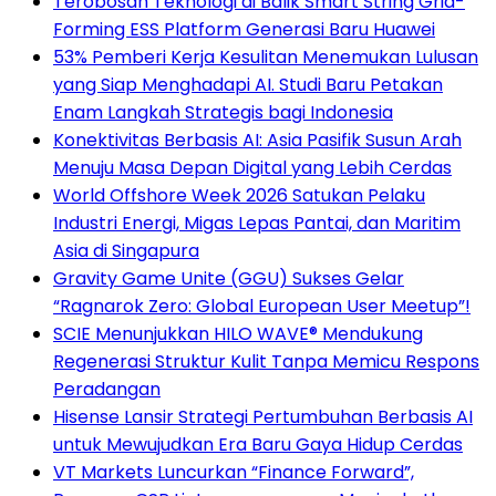
Terobosan Teknologi di Balik Smart String Grid-
Forming ESS Platform Generasi Baru Huawei
53% Pemberi Kerja Kesulitan Menemukan Lulusan
yang Siap Menghadapi AI. Studi Baru Petakan
Enam Langkah Strategis bagi Indonesia
Konektivitas Berbasis AI: Asia Pasifik Susun Arah
Menuju Masa Depan Digital yang Lebih Cerdas
World Offshore Week 2026 Satukan Pelaku
Industri Energi, Migas Lepas Pantai, dan Maritim
Asia di Singapura
Gravity Game Unite (GGU) Sukses Gelar
“Ragnarok Zero: Global European User Meetup”!
SCIE Menunjukkan HILO WAVE® Mendukung
Regenerasi Struktur Kulit Tanpa Memicu Respons
Peradangan
Hisense Lansir Strategi Pertumbuhan Berbasis AI
untuk Mewujudkan Era Baru Gaya Hidup Cerdas
VT Markets Luncurkan “Finance Forward”,