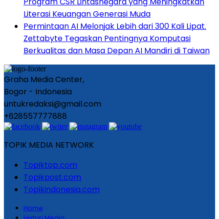
Program CSR Lintasnegara yang Meningkatkan
Literasi Keuangan Generasi Muda
Permintaan AI Melonjak Lebih dari 300 Kali Lipat.
Zettabyte Tegaskan Pentingnya Komputasi
Berkualitas dan Masa Depan AI Mandiri di Taiwan
Graha Media Center,
Bogor - Indonesia
untukredaksi@gmail.com
+628557777888
TOPIK MEDIA NETWORK
Topiktop.com
Topikpost.com
Topikindonesia.com
Home
Histori Media