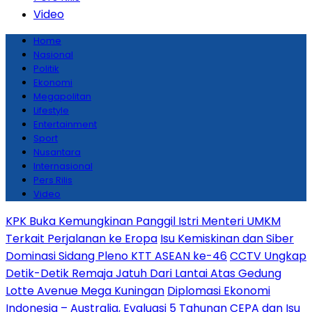
Video
Home
Nasional
Politik
Ekonomi
Megapolitan
Lifestyle
Entertainment
Sport
Nusantara
Internasional
Pers Rilis
Video
KPK Buka Kemungkinan Panggil Istri Menteri UMKM
Terkait Perjalanan ke Eropa
Isu Kemiskinan dan Siber
Dominasi Sidang Pleno KTT ASEAN ke-46
CCTV Ungkap
Detik-Detik Remaja Jatuh Dari Lantai Atas Gedung
Lotte Avenue Mega Kuningan
Diplomasi Ekonomi
Indonesia – Australia, Evaluasi 5 Tahunan CEPA dan Isu