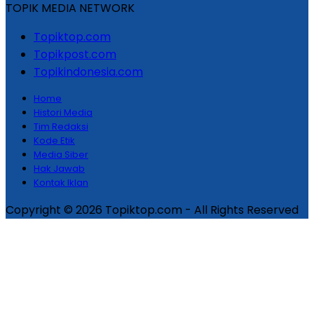
TOPIK MEDIA NETWORK
Topiktop.com
Topikpost.com
Topikindonesia.com
Home
Histori Media
Tim Redaksi
Kode Etik
Media Siber
Hak Jawab
Kontak Iklan
Copyright © 2026 Topiktop.com - All Rights Reserved