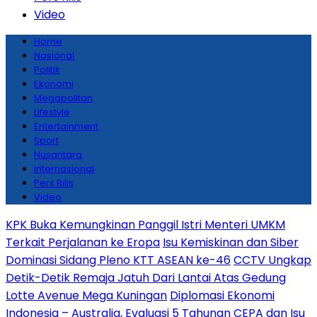
Video
Home
Nasional
Politik
Ekonomi
Megapolitan
Lifestyle
Entertainment
Sport
Nusantara
Internasional
Pers Rilis
Video
KPK Buka Kemungkinan Panggil Istri Menteri UMKM
Terkait Perjalanan ke Eropa
Isu Kemiskinan dan Siber
Dominasi Sidang Pleno KTT ASEAN ke-46
CCTV Ungkap
Detik-Detik Remaja Jatuh Dari Lantai Atas Gedung
Lotte Avenue Mega Kuningan
Diplomasi Ekonomi
Indonesia – Australia, Evaluasi 5 Tahunan CEPA dan Isu