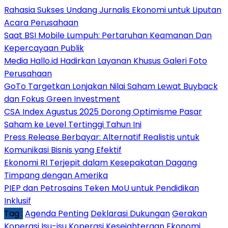
Rahasia Sukses Undang Jurnalis Ekonomi untuk Liputan
Acara Perusahaan
Saat BSI Mobile Lumpuh: Pertaruhan Keamanan Dan
Kepercayaan Publik
Media Hallo.id Hadirkan Layanan Khusus Galeri Foto
Perusahaan
GoTo Targetkan Lonjakan Nilai Saham Lewat Buyback
dan Fokus Green Investment
CSA Index Agustus 2025 Dorong Optimisme Pasar
Saham ke Level Tertinggi Tahun Ini
Press Release Berbayar: Alternatif Realistis untuk
Komunikasi Bisnis yang Efektif
Ekonomi RI Terjepit dalam Kesepakatan Dagang
Timpang dengan Amerika
PIEP dan Petrosains Teken MoU untuk Pendidikan
Inklusif
Tag :
Agenda Penting
Deklarasi Dukungan
Gerakan
Koperasi
Isu-isu Koperasi
Kesejahteraan Ekonomi