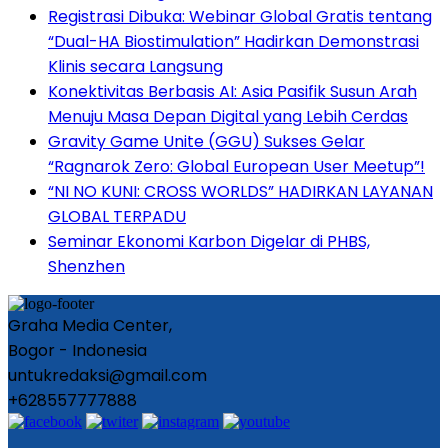
Registrasi Dibuka: Webinar Global Gratis tentang
“Dual-HA Biostimulation” Hadirkan Demonstrasi
Klinis secara Langsung
Konektivitas Berbasis AI: Asia Pasifik Susun Arah
Menuju Masa Depan Digital yang Lebih Cerdas
Gravity Game Unite (GGU) Sukses Gelar
“Ragnarok Zero: Global European User Meetup”!
“NI NO KUNI: CROSS WORLDS” HADIRKAN LAYANAN
GLOBAL TERPADU
Seminar Ekonomi Karbon Digelar di PHBS,
Shenzhen
Graha Media Center,
Bogor - Indonesia
untukredaksi@gmail.com
+628557777888