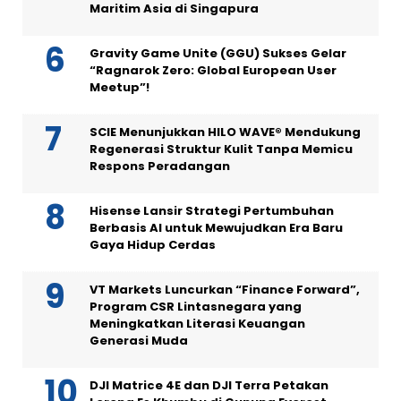
Maritim Asia di Singapura
Gravity Game Unite (GGU) Sukses Gelar
“Ragnarok Zero: Global European User
Meetup”!
SCIE Menunjukkan HILO WAVE® Mendukung
Regenerasi Struktur Kulit Tanpa Memicu
Respons Peradangan
Hisense Lansir Strategi Pertumbuhan
Berbasis AI untuk Mewujudkan Era Baru
Gaya Hidup Cerdas
VT Markets Luncurkan “Finance Forward”,
Program CSR Lintasnegara yang
Meningkatkan Literasi Keuangan
Generasi Muda
DJI Matrice 4E dan DJI Terra Petakan