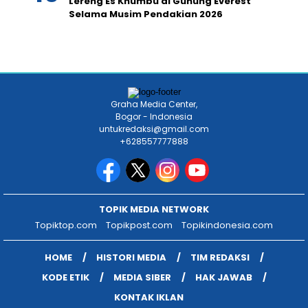
Lereng Es Khumbu di Gunung Everest
Selama Musim Pendakian 2026
Graha Media Center,
Bogor - Indonesia
untukredaksi@gmail.com
+628557777888
TOPIK MEDIA NETWORK
Topiktop.com
Topikpost.com
Topikindonesia.com
HOME
HISTORI MEDIA
TIM REDAKSI
KODE ETIK
MEDIA SIBER
HAK JAWAB
KONTAK IKLAN