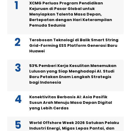
XCMG Perluas Program Pendidikan
Kejuruan di Pasar Global untuk
Menyiapkan Talenta Masa Depan,
Bertepatan dengan Hari Keterampilan
Pemuda Sedunia
Terobosan Teknologi di Balik Smart String
Grid-Forming ESS Platform Generasi Baru
Huawei
53% Pemberi Kerja Kesulitan Menemukan
Lulusan yang Siap Menghadapi AI. Studi
Baru Petakan Enam Langkah Strategis
bagi Indonesia
Konektivitas Berbasis AI: Asia Pasifik
Susun Arah Menuju Masa Depan Digital
yang Lebih Cerdas
World Offshore Week 2026 Satukan Pelaku
Industri Energi, Migas Lepas Pantai, dan