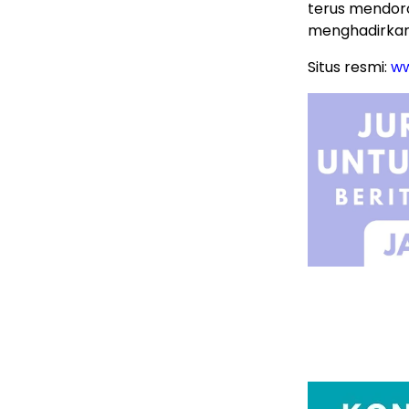
terus mendoro
menghadirkan 
Situs resmi:
ww