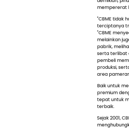
demikian, pih
mempererat k
"CBME tidak 
terciptanya tr
"CBME menyedi
melainkan ju
pabrik, melih
serta terliba
pembeli mem
produksi, ser
area pameran
Baik untuk m
premium deng
tepat untuk
terbaik.
Sejak 2001, C
menghubungkan