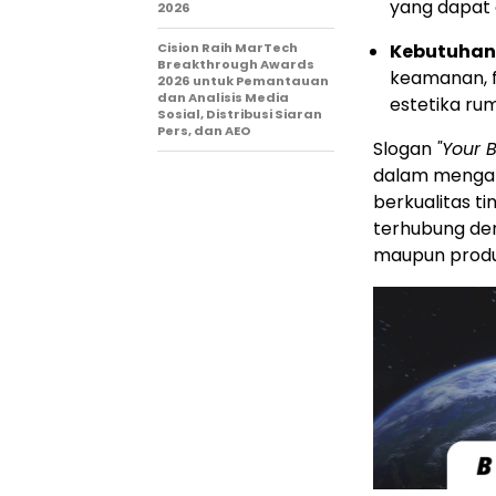
yang dapat d
2026
Cision Raih MarTech
Kebutuhan 
Breakthrough Awards
keamanan, f
2026 untuk Pemantauan
dan Analisis Media
estetika ru
Sosial, Distribusi Siaran
Pers, dan AEO
Slogan
"Your 
dalam mengat
berkualitas t
terhubung de
maupun produ