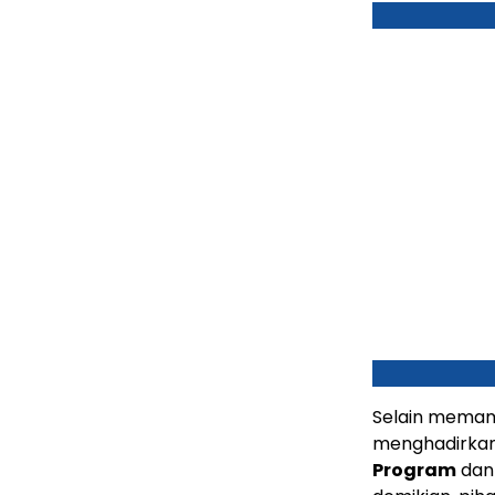
Selain memam
menghadirkan
Program
da