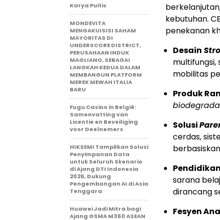
Karya Puitis
berkelanjutan,
kebutuhan. C
MONDEVITA
penekanan kh
MENGAKUISISI SAHAM
MAYORITAS DI
UNDERSCORE DISTRICT,
Desain
Stro
PERUSAHAAN INDUK
MAGLIANO, SEBAGAI
multifungsi
LANGKAH KEDUA DALAM
mobilitas p
MEMBANGUN PLATFORM
MEREK MEWAH ITALIA
BARU
Produk Ra
biodegrada
Fugu Casino in België:
Samenvatting van
Licentie en Beveiliging
Solusi
Pare
voor Deelnemers
cerdas, sis
HIKSEMI Tampilkan Solusi
berbasiskan
Penyimpanan Data
untuk Seluruh Skenario
Pendidikan
di Ajang DTI Indonesia
2026, Dukung
sarana bela
Pengembangan AI di Asia
dirancang s
Tenggara
Huawei Jadi Mitra bagi
Fesyen Ana
Ajang GSMA M360 ASEAN