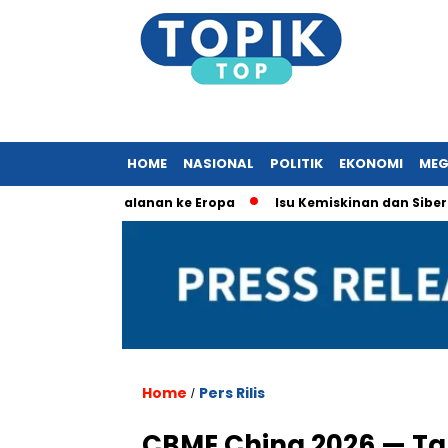
HOME
NASIONAL
POLITIK
EKONOMI
MEG
erkait Perjalanan ke Eropa
Isu Kemiskinan dan Siber Domina
Home
Pers Rilis
/
CBME China 2026 — Ta