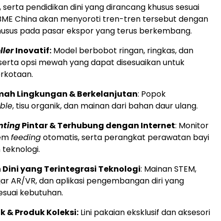
 serta pendidikan dini yang dirancang khusus sesuai
BME China akan menyoroti tren-tren tersebut dengan
usus pada pasar ekspor yang terus berkembang.
ller
Inovatif:
Model berbobot ringan, ringkas, dan
, serta opsi mewah yang dapat disesuaikan untuk
erkotaan.
mah Lingkungan & Berkelanjutan
: Popok
ble
, tisu organik, dan mainan dari bahan daur ulang.
nting
Pintar & Terhubung dengan Internet
: Monitor
tem
feeding
otomatis, serta perangkat perawatan bayi
 teknologi.
 Dini yang Terintegrasi Teknologi
: Mainan STEM,
jar AR/VR, dan aplikasi pengembangan diri yang
esuai kebutuhan.
k & Produk Koleksi:
Lini pakaian eksklusif dan aksesori