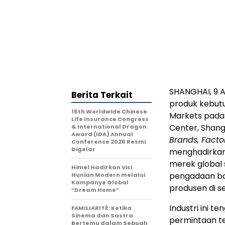
SHANGHAI
,
9 A
Berita Terkait
produk kebutu
16th Worldwide Chinese
Markets pad
Life Insurance Congress
Center, Shang
& International Dragon
Award (IDA) Annual
Brands, Facto
Conference 2026 Resmi
Digelar
menghadirkan 
merek global
Himel Hadirkan Visi
pengadaan bar
Hunian Modern melalui
Kampanye Global
produsen di se
“Dream Home”
Industri ini 
FAMILIARITÉ: Ketika
Sinema dan Sastra
permintaan t
Bertemu dalam Sebuah