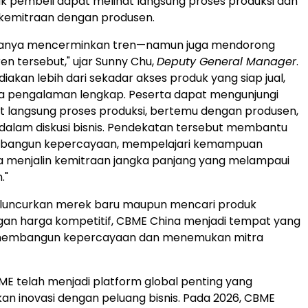
ak pembeli dapat melihat langsung proses produksi dan
emitraan dengan produsen.
hanya mencerminkan tren—namun juga mendorong
en tersebut," ujar Sunny Chu,
Deputy General Manager
.
akan lebih dari sekadar akses produk yang siap jual,
ga pengalaman lengkap. Peserta dapat mengunjungi
at langsung proses produksi, bertemu dengan produsen,
t dalam diskusi bisnis. Pendekatan tersebut membantu
bangun kepercayaan, mempelajari kemampuan
ta menjalin kemitraan jangka panjang yang melampaui
."
eluncurkan merek baru maupun mencari produk
an harga kompetitif, CBME China menjadi tempat yang
 membangun kepercayaan dan menemukan mitra
BME telah menjadi platform global penting yang
 inovasi dengan peluang bisnis. Pada 2026, CBME