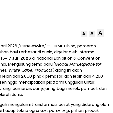
A
A
A
pril 2026
/PRNewswire/ — CBME China, pameran
han bayi terbesar di dunia, digelar oleh Informa
a
15-17 Juli 2026
di National Exhibition & Convention
hai. Mengusung tema baru "
Global Marketplace for
ries, White-Label Products"
, ajang ini akan
lebih dari 2.800 pihak pemasok dan lebih dari 4.200
 sehingga menciptakan platform unggulan untuk
ang, pameran, dan jejaring bagi merek, pembeli, dan
luruh dunia.
tengah mengalami transformasi pesat yang didorong oleh
erhadap teknologi
smart parenting
, pilihan produk