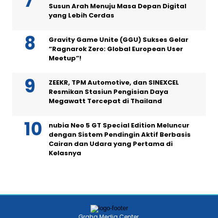
Susun Arah Menuju Masa Depan Digital
yang Lebih Cerdas
Gravity Game Unite (GGU) Sukses Gelar
“Ragnarok Zero: Global European User
Meetup”!
ZEEKR, TPM Automotive, dan SINEXCEL
Resmikan Stasiun Pengisian Daya
Megawatt Tercepat di Thailand
nubia Neo 5 GT Special Edition Meluncur
dengan Sistem Pendingin Aktif Berbasis
Cairan dan Udara yang Pertama di
Kelasnya
Graha Media Center,