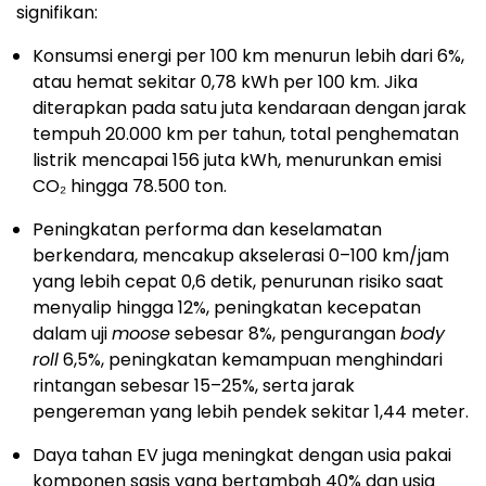
signifikan:
Konsumsi energi per 100 km menurun lebih dari 6%,
atau hemat sekitar 0,78 kWh per 100 km. Jika
diterapkan pada satu juta kendaraan dengan jarak
tempuh 20.000 km per tahun, total penghematan
listrik mencapai 156 juta kWh, menurunkan emisi
CO₂ hingga 78.500 ton.
Peningkatan performa dan keselamatan
berkendara, mencakup akselerasi 0–100 km/jam
yang lebih cepat 0,6 detik, penurunan risiko saat
menyalip hingga 12%, peningkatan kecepatan
dalam uji
moose
sebesar 8%, pengurangan
body
roll
6,5%, peningkatan kemampuan menghindari
rintangan sebesar 15–25%, serta jarak
pengereman yang lebih pendek sekitar 1,44 meter.
Daya tahan EV juga meningkat dengan usia pakai
komponen sasis yang bertambah 40% dan usia