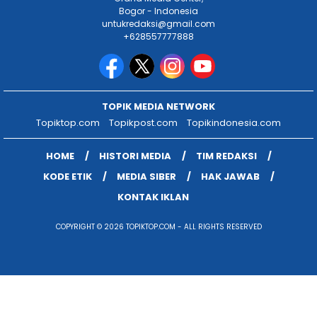
Bogor - Indonesia
untukredaksi@gmail.com
+628557777888
TOPIK MEDIA NETWORK
Topiktop.com
Topikpost.com
Topikindonesia.com
HOME
HISTORI MEDIA
TIM REDAKSI
KODE ETIK
MEDIA SIBER
HAK JAWAB
KONTAK IKLAN
COPYRIGHT © 2026 TOPIKTOP.COM - ALL RIGHTS RESERVED