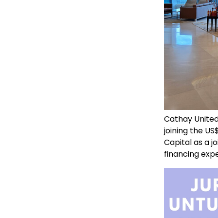
Cathay United
joining the US
Capital as a j
financing expe