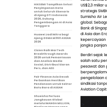
HIKSEMI Tampilkan Solusi
US$2,3 miliar
Penyimpanan Data
strategis SMB
untuk Seluruh Skenario
di Ajang DTI Indonesia
Sumisho Air 
2026, Dukung
global. Sebag
Pengembangan AI di Asia
Tenggara
Bank di Singa
di Asia dan Er
Huawei Jadi Mitra bagi
Ajang GSMA M360 ASEAN
kepercayaan t
2026
jangka panjan
Cision Raih MarTech
Breakthrough Awards
Berdiri sejak 
2026 untuk Pemantauan
salah satu p
dan Analisis Media
Sosial, Distribusi Siaran
pesawat dan 
Pers, dan AEO
berpengalama
Fair Finance Asia Desak
pengelolaan ar
Perbankan Hentikan
sindikasi tan
Pendanaan untuk Sektor
Batu Bara di ASEAN
Aviation Capi
Shueisha Perluas
Jangkauan Global
melalui MANGA MILLION,
Platform Manga yang