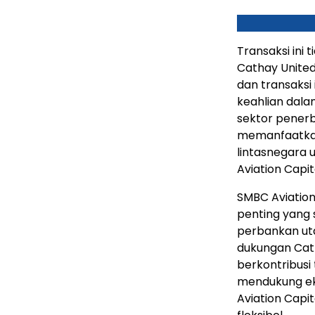
Transaksi in
Cathay Unite
dan transaksi
keahlian dala
sektor penerb
memanfaatka
lintasnegara 
Aviation Capit
SMBC Aviation
penting yang
perbankan uta
dukungan Cath
berkontribusi
mendukung ek
Aviation Capi