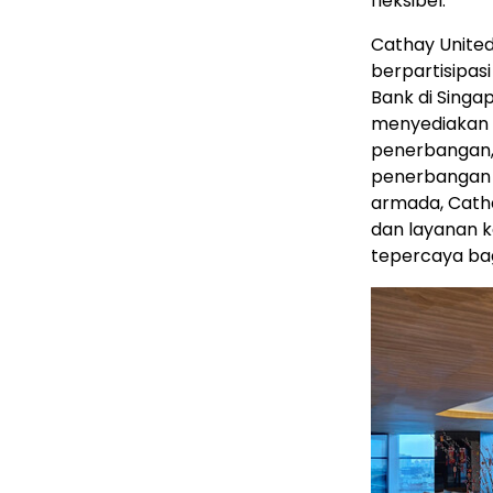
fleksibel.
Cathay United
berpartisipas
Bank di Sing
menyediakan k
penerbangan, 
penerbangan 
armada, Catha
dan layanan k
tepercaya bag