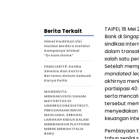
TAIPEI, 18 Me
Berita Terkait
Bank di Singa
Himel Hadirkan Visi
sindikasi int
Hunian Modern melalui
dalam transak
Kampanye Global
“Dream Home”
salah satu pe
Setelah mempe
FAMILIARITÉ: Ketika
Sinema dan Sastra
mandated lea
Bertemu dalam Sebuah
akhirnya menin
Karya Puitis
partisipasi 40
MONDEVITA
serta mencat
MENGAKUISISI SAHAM
MAYORITAS DI
tersebut mem
UNDERSCORE DISTRICT,
menyediakan kr
PERUSAHAAN INDUK
MAGLIANO, SEBAGAI
keuangan inte
LANGKAH KEDUA DALAM
MEMBANGUN PLATFORM
MEREK MEWAH ITALIA
Pembiayaan ter
BARU
tahun senilai 