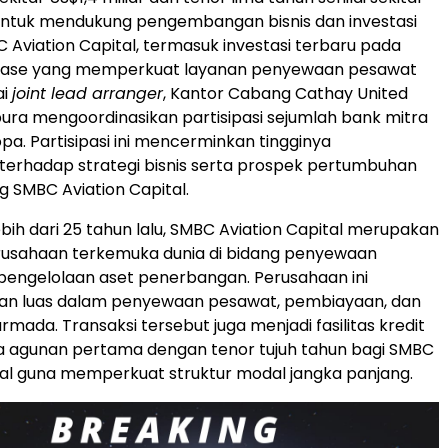
 untuk mendukung pengembangan bisnis dan investasi
C Aviation Capital, termasuk investasi terbaru pada
Lease yang memperkuat layanan penyewaan pesawat
ai
joint lead arranger
, Kantor Cabang Cathay United
pura mengoordinasikan partisipasi sejumlah bank mitra
opa. Partisipasi ini mencerminkan tingginya
erhadap strategi bisnis serta prospek pertumbuhan
g SMBC Aviation Capital.
lebih dari 25 tahun lalu, SMBC Aviation Capital merupakan
erusahaan terkemuka dunia di bidang penyewaan
pengelolaan aset penerbangan. Perusahaan ini
n luas dalam penyewaan pesawat, pembiayaan, dan
mada. Transaksi tersebut juga menjadi fasilitas kredit
pa agunan pertama dengan tenor tujuh tahun bagi SMBC
tal guna memperkuat struktur modal jangka panjang.