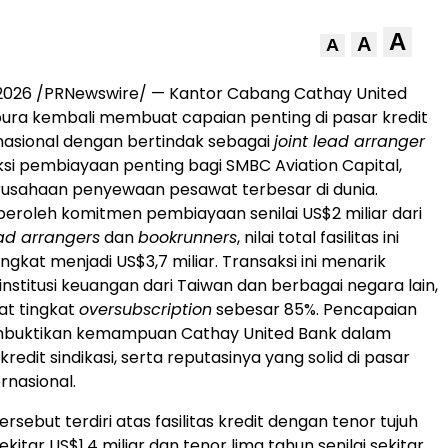
A
A
A
i 2026 /PRNewswire/ — Kantor Cabang Cathay United
pura kembali membuat capaian penting di pasar kredit
ernasional dengan bertindak sebagai
joint lead arranger
si pembiayaan penting bagi SMBC Aviation Capital,
rusahaan penyewaan pesawat terbesar di dunia.
roleh komitmen pembiayaan senilai US$2 miliar dari
d arrangers
dan
bookrunners
, nilai total fasilitas ini
gkat menjadi US$3,7 miliar. Transaksi ini menarik
 institusi keuangan dari Taiwan dan berbagai negara lain,
at tingkat
oversubscription
sebesar 85%. Pencapaian
buktikan kemampuan Cathay United Bank dalam
edit sindikasi, serta reputasinya yang solid di pasar
rnasional.
sebut terdiri atas fasilitas kredit dengan tenor tujuh
sekitar US$1,4 miliar dan tenor lima tahun senilai sekitar