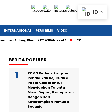
ID
A
INTERNASIONAL
PERS RILIS
VIDEO
i Sidang Pleno KTT ASEAN ke-46
CCTV Ungkap Detik-Detik Re
BERITA POPULER
XCMG Perluas Program
Pendidikan Kejuruan di
Pasar Global untuk
Menyiapkan Talenta
Masa Depan, Bertepatan
dengan Hari
Keterampilan Pemuda
Sedunia