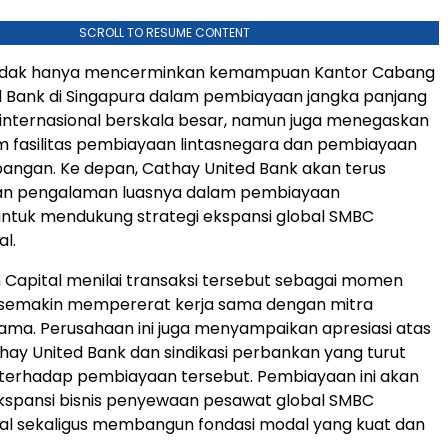
SCROLL TO RESUME CONTENT
i tidak hanya mencerminkan kemampuan Kantor Cabang
d Bank di Singapura dalam pembiayaan jangka panjang
 internasional berskala besar, namun juga menegaskan
m fasilitas pembiayaan lintasnegara dan pembiayaan
angan. Ke depan, Cathay United Bank akan terus
n pengalaman luasnya dalam pembiayaan
untuk mendukung strategi ekspansi global SMBC
al.
 Capital menilai transaksi tersebut sebagai momen
 semakin mempererat kerja sama dengan mitra
ma. Perusahaan ini juga menyampaikan apresiasi atas
ay United Bank dan sindikasi perbankan yang turut
 terhadap pembiayaan tersebut. Pembiayaan ini akan
spansi bisnis penyewaan pesawat global SMBC
tal sekaligus membangun fondasi modal yang kuat dan