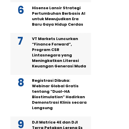
Hisense Lansir Strategi
Pertumbuhan Berbasis AI
untuk Mewujudkan Era
Baru Gaya Hidup Cerdas
VT Markets Luncurkan
“Finance Forward”,
Program CSR
Lintasnegara yang
Meningkatkan Literasi
Keuangan Generasi Muda
Registrasi Dibuka:
Webinar Global Gratis
tentang “Dual-HA
Biostimulation” Hadirkan
Demonstrasi Klinis secara
Langsung
DJI Matrice 4E dan DJI
Terra Petakan Lereng Es