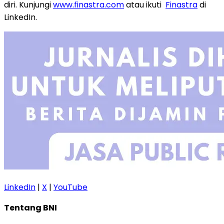
diri. Kunjungi
www.finastra.com
atau ikuti
Finastra
di
LinkedIn.
LinkedIn
|
X
|
YouTube
Tentang BNI