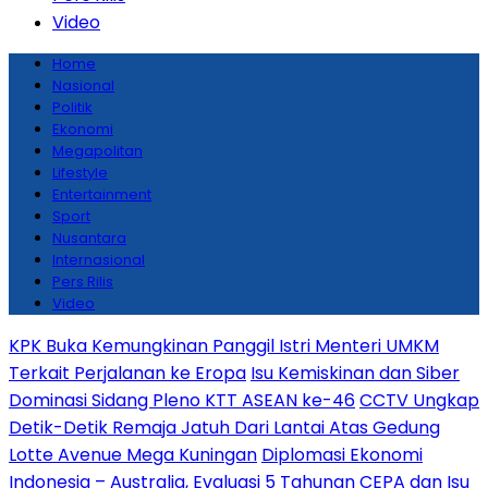
Video
Home
Nasional
Politik
Ekonomi
Megapolitan
Lifestyle
Entertainment
Sport
Nusantara
Internasional
Pers Rilis
Video
KPK Buka Kemungkinan Panggil Istri Menteri UMKM
Terkait Perjalanan ke Eropa
Isu Kemiskinan dan Siber
Dominasi Sidang Pleno KTT ASEAN ke-46
CCTV Ungkap
Detik-Detik Remaja Jatuh Dari Lantai Atas Gedung
Lotte Avenue Mega Kuningan
Diplomasi Ekonomi
Indonesia – Australia, Evaluasi 5 Tahunan CEPA dan Isu