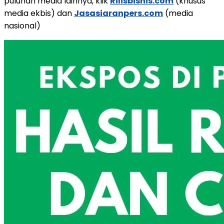
puluhan media lainnya, klik
Rilisbisnis.com
(khusus
media ekbis) dan
Jasasiaranpers.com
(media
nasional)