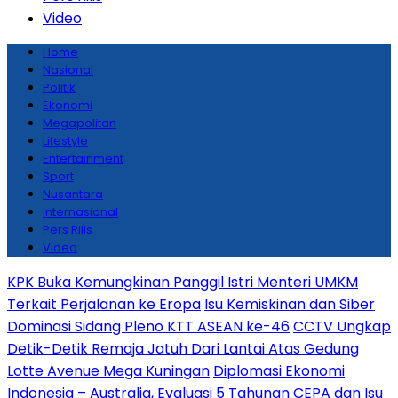
Video
Home
Nasional
Politik
Ekonomi
Megapolitan
Lifestyle
Entertainment
Sport
Nusantara
Internasional
Pers Rilis
Video
KPK Buka Kemungkinan Panggil Istri Menteri UMKM
Terkait Perjalanan ke Eropa
Isu Kemiskinan dan Siber
Dominasi Sidang Pleno KTT ASEAN ke-46
CCTV Ungkap
Detik-Detik Remaja Jatuh Dari Lantai Atas Gedung
Lotte Avenue Mega Kuningan
Diplomasi Ekonomi
Indonesia – Australia, Evaluasi 5 Tahunan CEPA dan Isu