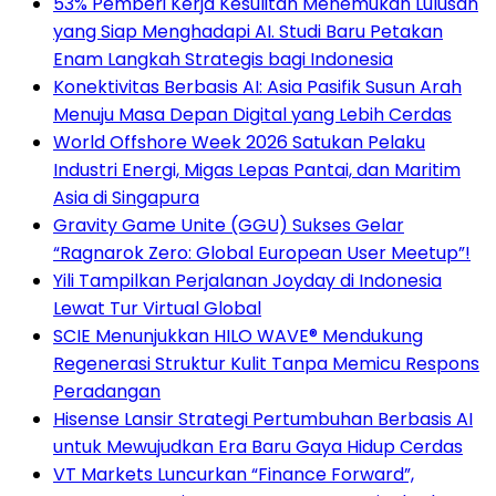
53% Pemberi Kerja Kesulitan Menemukan Lulusan
yang Siap Menghadapi AI. Studi Baru Petakan
Enam Langkah Strategis bagi Indonesia
Konektivitas Berbasis AI: Asia Pasifik Susun Arah
Menuju Masa Depan Digital yang Lebih Cerdas
World Offshore Week 2026 Satukan Pelaku
Industri Energi, Migas Lepas Pantai, dan Maritim
Asia di Singapura
Gravity Game Unite (GGU) Sukses Gelar
“Ragnarok Zero: Global European User Meetup”!
Yili Tampilkan Perjalanan Joyday di Indonesia
Lewat Tur Virtual Global
SCIE Menunjukkan HILO WAVE® Mendukung
Regenerasi Struktur Kulit Tanpa Memicu Respons
Peradangan
Hisense Lansir Strategi Pertumbuhan Berbasis AI
untuk Mewujudkan Era Baru Gaya Hidup Cerdas
VT Markets Luncurkan “Finance Forward”,