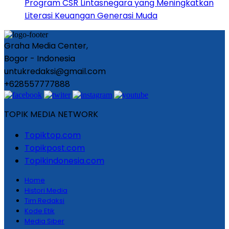
Program CSR Lintasnegara yang Meningkatkan
Literasi Keuangan Generasi Muda
Graha Media Center,
Bogor - Indonesia
untukredaksi@gmail.com
+628557777888
TOPIK MEDIA NETWORK
Topiktop.com
Topikpost.com
Topikindonesia.com
Home
Histori Media
Tim Redaksi
Kode Etik
Media Siber