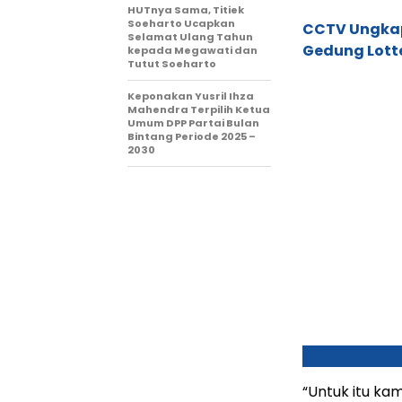
HUTnya Sama, Titiek
Soeharto Ucapkan
CCTV Ungkap 
Selamat Ulang Tahun
Gedung Lott
kepada Megawati dan
Tutut Soeharto
Keponakan Yusril Ihza
Mahendra Terpilih Ketua
Umum DPP Partai Bulan
Bintang Periode 2025 –
2030
“Untuk itu ka