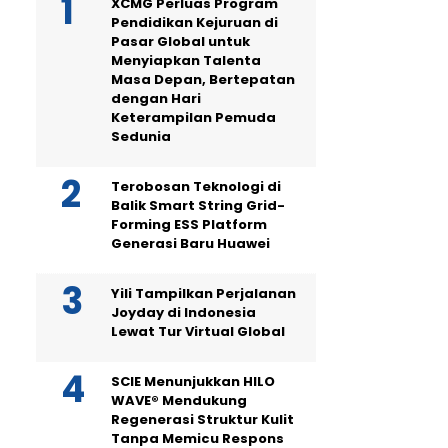
XCMG Perluas Program
Pendidikan Kejuruan di
Pasar Global untuk
Menyiapkan Talenta
Masa Depan, Bertepatan
dengan Hari
Keterampilan Pemuda
Sedunia
Terobosan Teknologi di
Balik Smart String Grid-
Forming ESS Platform
Generasi Baru Huawei
Yili Tampilkan Perjalanan
Joyday di Indonesia
Lewat Tur Virtual Global
SCIE Menunjukkan HILO
WAVE® Mendukung
Regenerasi Struktur Kulit
Tanpa Memicu Respons