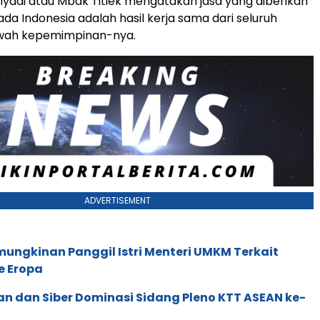
ariyadi atau Mbak Titiek mengatakan jasa yang diberikan
da Indonesia adalah hasil kerja sama dari seluruh
awah kepemimpinan-nya.
ADVERTISEMENT
ungkinan Panggil Istri Menteri UMKM Terkait
e Eropa
an dan Siber Dominasi Sidang Pleno KTT ASEAN ke-