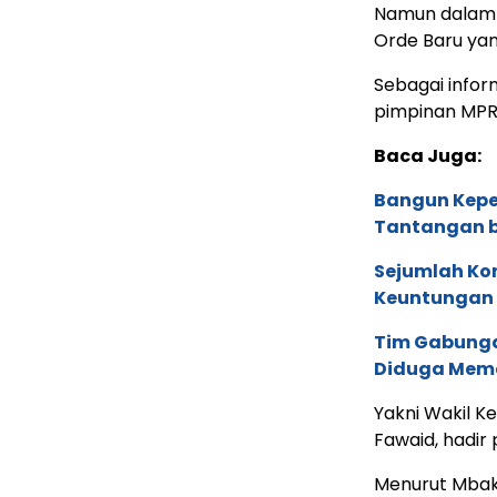
Namun dalam 
Orde Baru yan
Sebagai inform
pimpinan MPR 
Baca Juga:
Bangun Keper
Tantangan b
Sejumlah Ko
Keuntungan d
Tim Gabunga
Diduga Mema
Yakni Wakil K
Fawaid, hadir
Menurut Mbak T