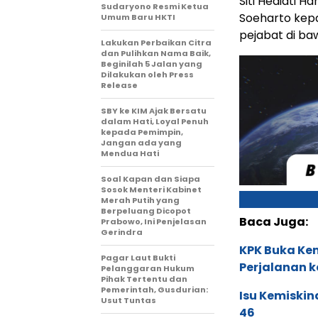
Siti Hediati H
Sudaryono Resmi Ketua
Soeharto kepa
Umum Baru HKTI
pejabat di b
Lakukan Perbaikan Citra
dan Pulihkan Nama Baik,
Beginilah 5 Jalan yang
Dilakukan oleh Press
Release
SBY ke KIM Ajak Bersatu
dalam Hati, Loyal Penuh
kepada Pemimpin,
Jangan ada yang
Mendua Hati
Soal Kapan dan Siapa
Sosok Menteri Kabinet
Merah Putih yang
Berpeluang Dicopot
Baca Juga:
Prabowo, Ini Penjelasan
Gerindra
KPK Buka Kem
Pagar Laut Bukti
Perjalanan k
Pelanggaran Hukum
Pihak Tertentu dan
Pemerintah, Gusdurian:
Isu Kemiskin
Usut Tuntas
46