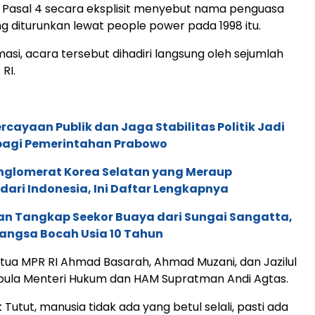
Pasal 4 secara eksplisit menyebut nama penguasa
g diturunkan lewat people power pada 1998 itu.
asi, acara tersebut dihadiri langsung oleh sejumlah
RI.
cayaan Publik dan Jaga Stabilitas Politik Jadi
agi Pemerintahan Prabowo
nglomerat Korea Selatan yang Meraup
ari Indonesia, Ini Daftar Lengkapnya
n Tangkap Seekor Buaya dari Sungai Sangatta,
ngsa Bocah Usia 10 Tahun
etua MPR RI Ahmad Basarah, Ahmad Muzani, dan Jazilul
 pula Menteri Hukum dan HAM Supratman Andi Agtas.
utut, manusia tidak ada yang betul selali, pasti ada