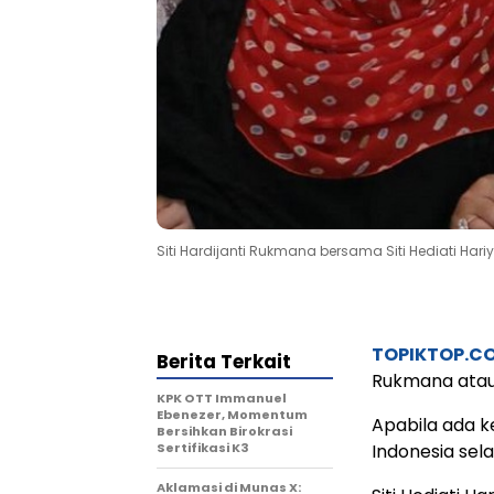
Siti Hardijanti Rukmana bersama Siti Hediati Har
TOPIKTOP.C
Berita Terkait
Rukmana atau
KPK OTT Immanuel
Ebenezer, Momentum
Apabila ada 
Bersihkan Birokrasi
Sertifikasi K3
Indonesia sel
Aklamasi di Munas X: