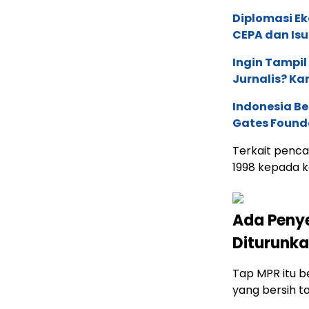
Diplomasi Ek
CEPA dan Isu 
Ingin Tampil
Jurnalis? Ka
Indonesia B
Gates Found
Terkait penc
1998 kepada k
Ada Peny
Diturunka
Tap MPR itu 
yang bersih ta