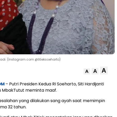
iyadi. (Instagram.com @titieksoeharto)
A
A
A
OM
– Putri Presiden Kedua RI Soeharto, Siti Hardijanti
 MbakTutut meminta maaf.
kesalahan yang dilakukan sang ayah saat memimpin
ama 32 tahun.