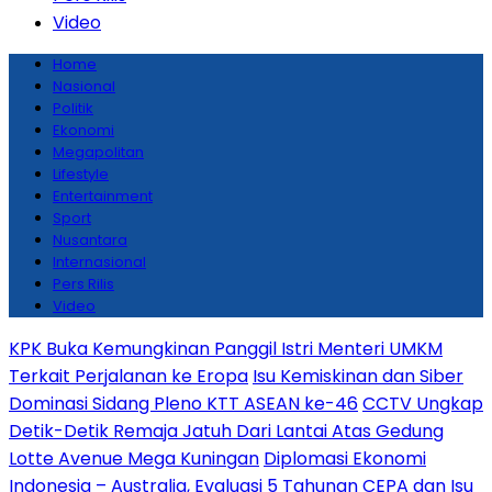
Video
Home
Nasional
Politik
Ekonomi
Megapolitan
Lifestyle
Entertainment
Sport
Nusantara
Internasional
Pers Rilis
Video
KPK Buka Kemungkinan Panggil Istri Menteri UMKM
Terkait Perjalanan ke Eropa
Isu Kemiskinan dan Siber
Dominasi Sidang Pleno KTT ASEAN ke-46
CCTV Ungkap
Detik-Detik Remaja Jatuh Dari Lantai Atas Gedung
Lotte Avenue Mega Kuningan
Diplomasi Ekonomi
Indonesia – Australia, Evaluasi 5 Tahunan CEPA dan Isu