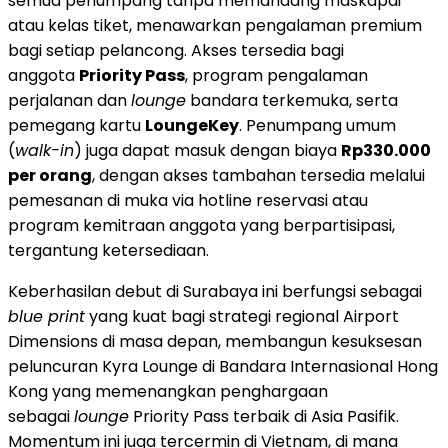
semua penumpang tanpa memandang maskapai
atau kelas tiket, menawarkan pengalaman premium
bagi setiap pelancong. Akses tersedia bagi
anggota
Priority Pass
, program pengalaman
perjalanan dan
lounge
bandara terkemuka, serta
pemegang kartu
LoungeKey
. Penumpang umum
(
walk-in
) juga dapat masuk dengan biaya
Rp330.000
per orang
, dengan akses tambahan tersedia melalui
pemesanan di muka via hotline reservasi atau
program kemitraan anggota yang berpartisipasi,
tergantung ketersediaan.
Keberhasilan debut di Surabaya ini berfungsi sebagai
blue print
yang kuat bagi strategi regional Airport
Dimensions di masa depan, membangun kesuksesan
peluncuran Kyra Lounge di Bandara Internasional Hong
Kong yang memenangkan penghargaan
sebagai
lounge
Priority Pass terbaik di Asia Pasifik.
Momentum ini juga tercermin di Vietnam, di mana