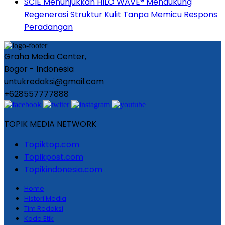
SCIE Menunjukkan HILO WAVE® Mendukung
Regenerasi Struktur Kulit Tanpa Memicu Respons
Peradangan
Graha Media Center,
Bogor - Indonesia
untukredaksi@gmail.com
+628557777888
TOPIK MEDIA NETWORK
Topiktop.com
Topikpost.com
Topikindonesia.com
Home
Histori Media
Tim Redaksi
Kode Etik