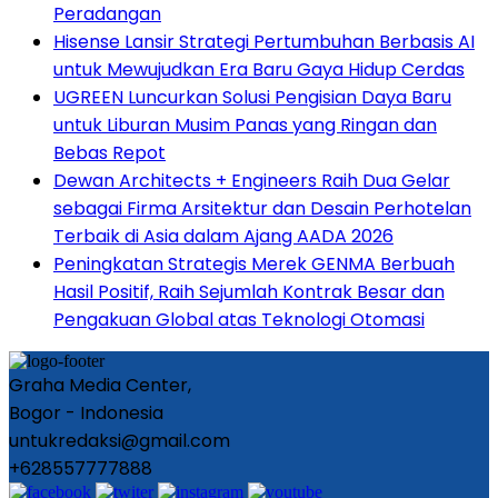
Peradangan
Hisense Lansir Strategi Pertumbuhan Berbasis AI
untuk Mewujudkan Era Baru Gaya Hidup Cerdas
UGREEN Luncurkan Solusi Pengisian Daya Baru
untuk Liburan Musim Panas yang Ringan dan
Bebas Repot
Dewan Architects + Engineers Raih Dua Gelar
sebagai Firma Arsitektur dan Desain Perhotelan
Terbaik di Asia dalam Ajang AADA 2026
Peningkatan Strategis Merek GENMA Berbuah
Hasil Positif, Raih Sejumlah Kontrak Besar dan
Pengakuan Global atas Teknologi Otomasi
Graha Media Center,
Bogor - Indonesia
untukredaksi@gmail.com
+628557777888