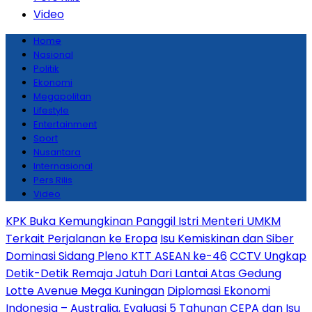
Video
Home
Nasional
Politik
Ekonomi
Megapolitan
Lifestyle
Entertainment
Sport
Nusantara
Internasional
Pers Rilis
Video
KPK Buka Kemungkinan Panggil Istri Menteri UMKM
Terkait Perjalanan ke Eropa
Isu Kemiskinan dan Siber
Dominasi Sidang Pleno KTT ASEAN ke-46
CCTV Ungkap
Detik-Detik Remaja Jatuh Dari Lantai Atas Gedung
Lotte Avenue Mega Kuningan
Diplomasi Ekonomi
Indonesia – Australia, Evaluasi 5 Tahunan CEPA dan Isu