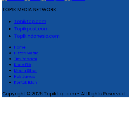
TOPIK MEDIA NETWORK
Topiktop.com
Topikpost.com
Topikindonesia.com
Home
Histori Media
Tim Redaksi
Kode Etik
Media Siber
Hak Jawab
Kontak Iklan
Copyright © 2026 Topiktop.com - All Rights Reserved